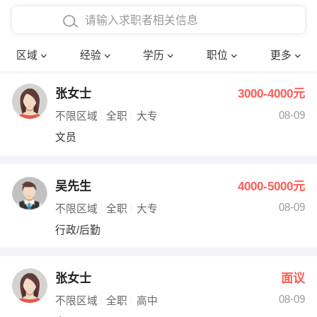
在校学生工作经验
本科
行政后勤
建筑装潢
确定
区域
经验
学历
职位
更多
三年以上工作经验
硕士
销售岗位
教师
张女士
3000-4000元
四年以上工作经验
博士
文员
护士
08-09
不限区域
全职
大专
五年以上工作经验
财务会计
传单派发
文员
十年以上工作经验
超市零售
促销导购
吴先生
4000-5000元
网络IT
保健按摩
08-09
不限区域
全职
大专
行政/后勤
快递员
前台接待
收银员
技术员/工程师
张女士
面议
08-09
水电/机修
部门经理
不限区域
全职
高中