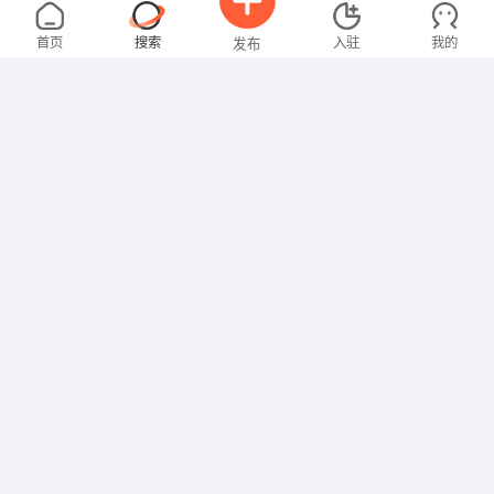
黄女士
面议
08-09
不限区域
全职
首页
搜索
入驻
我的
发布
技工/普工
叶先生
5000-8000元
08-09
不限区域
全职
高中
招聘信息
求职简历
销售岗位
谭先生
3000-4000元
08-09
不限区域
全职
美术/设计
李先生
5000-8000元
08-09
不限区域
全职