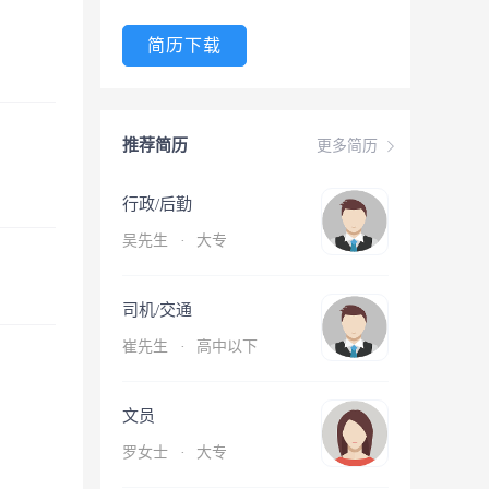
简历下载
推荐简历
更多简历
行政/后勤
吴先生
·
大专
司机/交通
崔先生
·
高中以下
文员
罗女士
·
大专